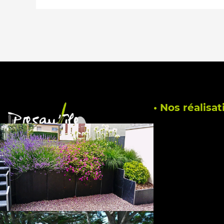
• Nos réalisat
PRESQU’ÎLE PAYSAGE crée et
entretien les jardins de Saint-
Jacut-de-la-Mer et des
environs : Plancoët, Dinan,
Ploubalay, Saint-Cast-Le-