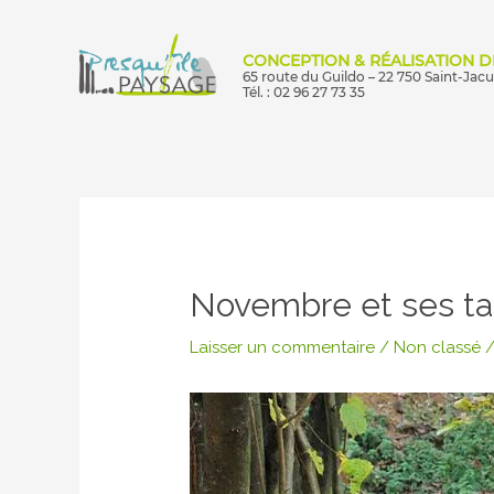
Aller
au
CONCEPTION & RÉALISATION D
contenu
65 route du Guildo – 22 750 Saint-Jac
Tél. : 02 96 27 73 35
Navigation
des
articles
Novembre et ses tap
Laisser un commentaire
/
Non classé
/