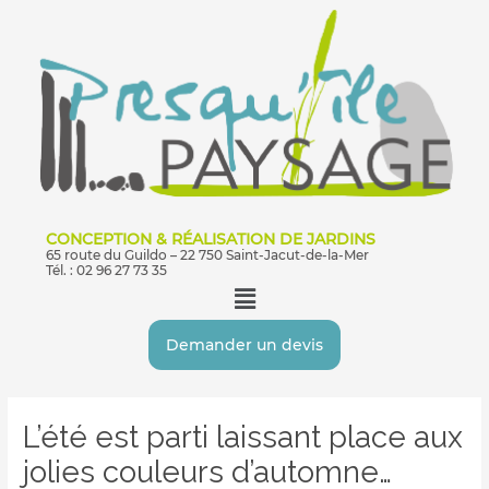
Aller
au
contenu
CONCEPTION & RÉALISATION DE JARDINS
65 route du Guildo – 22 750 Saint-Jacut-de-la-Mer
Tél. : 02 96 27 73 35
Menu
Demander un devis
Navigation
des
L’été est parti laissant place aux
articles
jolies couleurs d’automne…