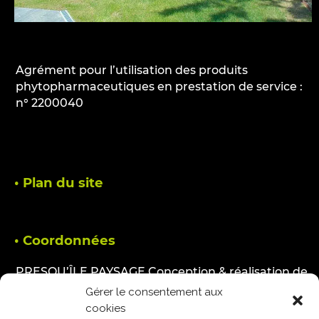
Agrément pour l’utilisation des produits
phytopharmaceutiques en prestation de service :
n° 2200040
• Plan du site
• Coordonnées
PRESQU’ÎLE PAYSAGE Conception & réalisation de
jardins
Gérer le consentement aux
65 route du Guildo
cookies