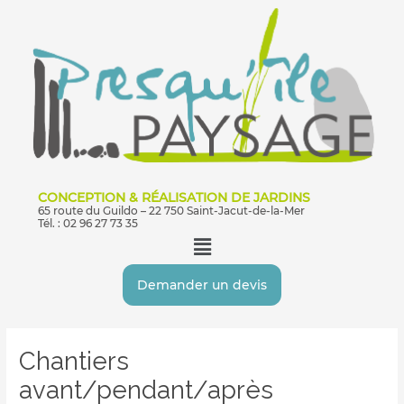
Aller
au
contenu
CONCEPTION & RÉALISATION DE JARDINS
65 route du Guildo – 22 750 Saint-Jacut-de-la-Mer
Tél. : 02 96 27 73 35
Menu
Demander un devis
Navigation
des
Chantiers
articles
avant/pendant/après