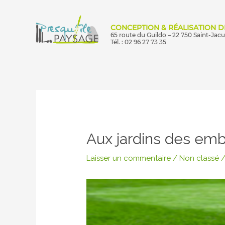
Aller
au
CONCEPTION & RÉALISATION D
contenu
65 route du Guildo – 22 750 Saint-Jac
Tél. : 02 96 27 73 35
Navigation
des
articles
Aux jardins des emb
Laisser un commentaire
/
Non classé
/