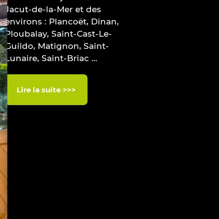
Jacut-de-la-Mer et des
environs : Plancoët, Dinan,
Ploubalay, Saint-Cast-Le-
Guildo, Matignon, Saint-
Lunaire, Saint-Briac ...
Lire la suite >>>